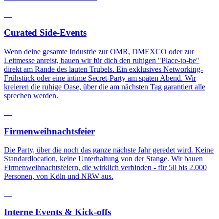
03
Curated Side-Events
Wenn deine gesamte Industrie zur OMR, DMEXCO oder zur
Leitmesse anreist, bauen wir für dich den ruhigen "Place-to-be"
direkt am Rande des lauten Trubels. Ein exklusives Networking-
Frühstück oder eine intime Secret-Party am späten Abend. Wir
kreieren die ruhige Oase, über die am nächsten Tag garantiert alle
sprechen werden.
04
Firmenweihnachtsfeier
Die Party, über die noch das ganze nächste Jahr geredet wird. Keine
Standardlocation, keine Unterhaltung von der Stange. Wir bauen
Firmenweihnachtsfeiern, die wirklich verbinden - für 50 bis 2.000
Personen, von Köln und NRW aus.
05
Interne Events & Kick-offs