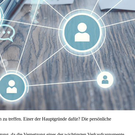
h zu treffen. Einer der Hauptgründe dafür? Die persönliche
erung, da die Vernetzung eines der wichtigsten Verkaufsargumente