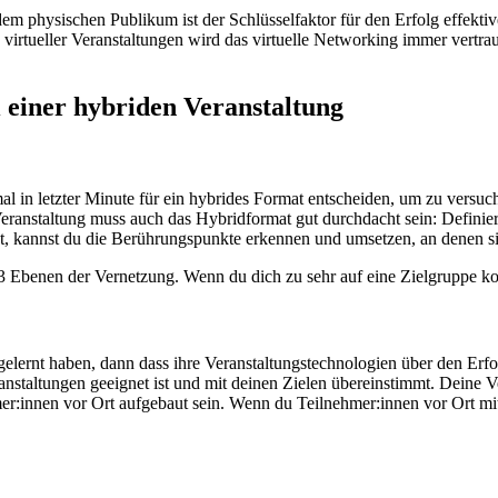
 physischen Publikum ist der Schlüsselfaktor für den Erfolg effektiv
n virtueller Veranstaltungen wird das virtuelle Networking immer vertra
 einer hybriden Veranstaltung
mal in letzter Minute für ein hybrides Format entscheiden, um zu versu
Veranstaltung muss auch das Hybridformat gut durchdacht sein: Definiere
st, kannst du die Berührungspunkte erkennen und umsetzen, an denen si
 3 Ebenen der Vernetzung. Wenn du dich zu sehr auf eine Zielgruppe kon
elernt haben, dann dass ihre Veranstaltungstechnologien über den Erfo
nstaltungen geeignet ist und mit deinen Zielen übereinstimmt. Deine Ve
hmer:innen vor Ort aufgebaut sein. Wenn du Teilnehmer:innen vor Ort mi