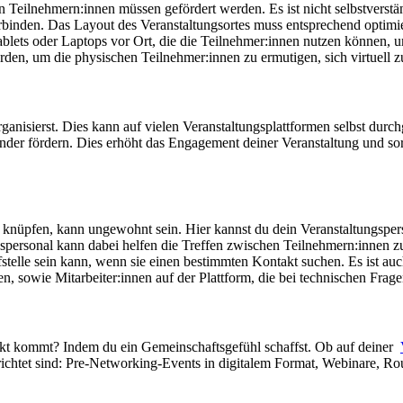
Teilnehmern:innen müssen gefördert werden. Es ist nicht selbstverstän
 verbinden. Das Layout des Veranstaltungsortes muss entsprechend opt
lets oder Laptops vor Ort, die die Teilnehmer:innen nutzen können, um
en, um die physischen Teilnehmer:innen zu ermutigen, sich virtuell z
ganisierst. Dies kann auf vielen Veranstaltungsplattformen selbst dur
ander fördern. Dies erhöht das Engagement deiner Veranstaltung und so
 knüpfen, kann ungewohnt sein. Hier kannst du dein Veranstaltungsper
gspersonal kann dabei helfen die Treffen zwischen Teilnehmern:innen z
elle sein kann, wenn sie einen bestimmten Kontakt suchen. Es ist auch 
, sowie Mitarbeiter:innen auf der Plattform, die bei technischen Frag
takt kommt? Indem du ein Gemeinschaftsgefühl schaffst. Ob auf deiner
erichtet sind: Pre-Networking-Events in digitalem Format, Webinare, R