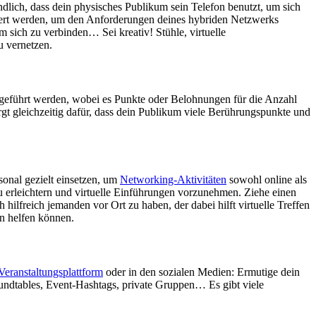
dlich, dass dein physisches Publikum sein Telefon benutzt, um sich
imiert werden, um den Anforderungen deines hybriden Netzwerks
 sich zu verbinden… Sei kreativ! Stühle, virtuelle
u vernetzen.
chgeführt werden, wobei es Punkte oder Belohnungen für die Anzahl
rgt gleichzeitig dafür, dass dein Publikum viele Berührungspunkte und
sonal gezielt einsetzen, um
Networking-Aktivitäten
sowohl online als
u erleichtern und virtuelle Einführungen vorzunehmen. Ziehe einen
hilfreich jemanden vor Ort zu haben, der dabei hilft virtuelle Treffen
en helfen können.
Veranstaltungsplattform
oder in den sozialen Medien: Ermutige dein
oundtables, Event-Hashtags, private Gruppen… Es gibt viele