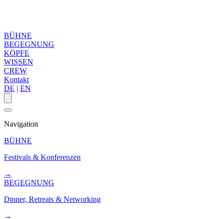
BÜHNE
BEGEGNUNG
KÖPFE
WISSEN
CREW
Kontakt
DE
|
EN
Navigation
BÜHNE
Festivals & Konferenzen
→
BEGEGNUNG
Dinner, Retreats & Networking
→