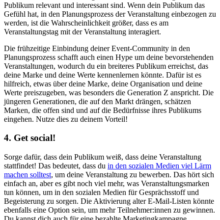
Publikum relevant und interessant sind. Wenn dein Publikum das
Gefühl hat, in den Planungsprozess der Veranstaltung einbezogen zu
werden, ist die Wahrscheinlichkeit größer, dass es am
Veranstaltungstag mit der Veranstaltung interagiert.
Die frühzeitige Einbindung deiner Event-Community in den
Planungsprozess schafft auch einen Hype um deine bevorstehenden
Veranstaltungen, wodurch du ein breiteres Publikum erreichst, das
deine Marke und deine Werte kennenlernen könnte. Dafür ist es
hilfreich, etwas über deine Marke, deine Organisation und deine
Werte preiszugeben, was besonders die Generation Z anspricht. Die
jüngeren Generationen, die auf den Markt drängen, schätzen
Marken, die offen sind und auf die Bedürfnisse ihres Publikums
eingehen. Nutze dies zu deinem Vorteil!
4. Get social!
Sorge dafür, dass dein Publikum weiß, dass deine Veranstaltung
stattfindet! Das bedeutet, dass du
in den sozialen Medien viel Lärm
machen solltest
, um deine Veranstaltung zu bewerben. Das hört sich
einfach an, aber es gibt noch viel mehr, was Veranstaltungsmarken
tun können, um in den sozialen Medien für Gesprächsstoff und
Begeisterung zu sorgen. Die Aktivierung alter E-Mail-Listen könnte
ebenfalls eine Option sein, um mehr Teilnehmer:innen zu gewinnen.
Du kannst dich auch für eine bezahlte Marketingkampagne