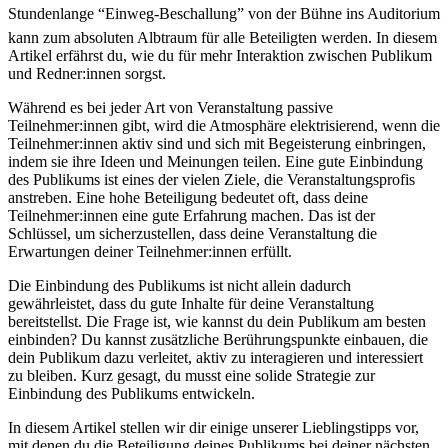
Stundenlange “Einweg-Beschallung” von der Bühne ins Auditorium
kann zum absoluten Albtraum für alle Beteiligten werden. In diesem
Artikel erfährst du, wie du für mehr Interaktion zwischen Publikum
und Redner:innen sorgst.
Während es bei jeder Art von Veranstaltung passive
Teilnehmer:innen gibt, wird die Atmosphäre elektrisierend, wenn die
Teilnehmer:innen aktiv sind und sich mit Begeisterung einbringen,
indem sie ihre Ideen und Meinungen teilen. Eine gute Einbindung
des Publikums ist eines der vielen Ziele, die Veranstaltungsprofis
anstreben. Eine hohe Beteiligung bedeutet oft, dass deine
Teilnehmer:innen eine gute Erfahrung machen. Das ist der
Schlüssel, um sicherzustellen, dass deine Veranstaltung die
Erwartungen deiner Teilnehmer:innen erfüllt.
Die Einbindung des Publikums ist nicht allein dadurch
gewährleistet, dass du gute Inhalte für deine Veranstaltung
bereitstellst. Die Frage ist, wie kannst du dein Publikum am besten
einbinden? Du kannst zusätzliche Berührungspunkte einbauen, die
dein Publikum dazu verleitet, aktiv zu interagieren und interessiert
zu bleiben. Kurz gesagt, du musst eine solide Strategie zur
Einbindung des Publikums entwickeln.
In diesem Artikel stellen wir dir einige unserer Lieblingstipps vor,
mit denen du die Beteiligung deines Publikums bei deiner nächsten