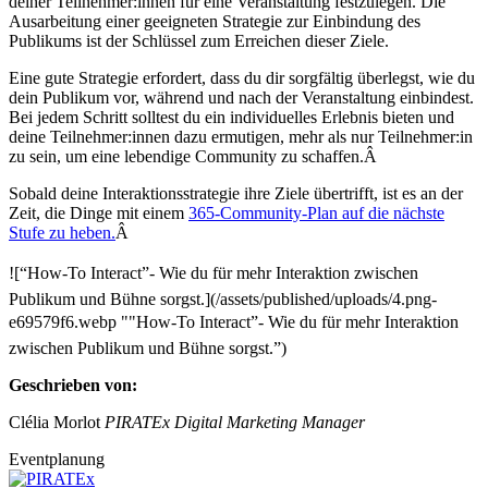
deiner Teilnehmer:innen für eine Veranstaltung festzulegen. Die
Ausarbeitung einer geeigneten Strategie zur Einbindung des
Publikums ist der Schlüssel zum Erreichen dieser Ziele.
Eine gute Strategie erfordert, dass du dir sorgfältig überlegst, wie du
dein Publikum vor, während und nach der Veranstaltung einbindest.
Bei jedem Schritt solltest du ein individuelles Erlebnis bieten und
deine Teilnehmer:innen dazu ermutigen, mehr als nur Teilnehmer:in
zu sein, um eine lebendige Community zu schaffen.Â
Sobald deine Interaktionsstrategie ihre Ziele übertrifft, ist es an der
Zeit, die Dinge mit einem
365-Community-Plan auf die nächste
Stufe zu heben.
Â
![“How-To Interact”- Wie du für mehr Interaktion zwischen
Publikum und Bühne sorgst.](/assets/published/uploads/4.png-
e69579f6.webp ""How-To Interact”- Wie du für mehr Interaktion
zwischen Publikum und Bühne sorgst.”)
Geschrieben von:
Clélia Morlot
PIRATEx Digital Marketing Manager
Eventplanung