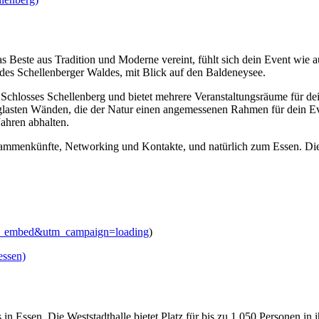
das Beste aus Tradition und Moderne vereint, fühlt sich dein Event wie
des Schellenberger Waldes, mit Blick auf den Baldeneysee.
Schlosses Schellenberg und bietet mehrere Veranstaltungsräume für de
glasten Wänden, die der Natur einen angemessenen Rahmen für dein Even
ahren abhalten.
sammenkünfte, Networking und Kontakte, und natürlich zum Essen. Die
ig_embed&utm_campaign=loading
)
essen)
s in Essen. Die Weststadthalle bietet Platz für bis zu 1.050 Personen in