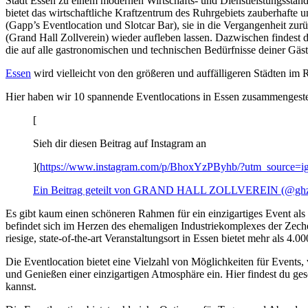
Stadt Essen zu einem modernen Wirtschafts- und Dienstleistungsstand
bietet das wirtschaftliche Kraftzentrum des Ruhrgebiets zauberhafte u
(Gapp’s Eventlocation und Slotcar Bar), sie in die Vergangenheit z
(Grand Hall Zollverein) wieder aufleben lassen. Dazwischen findest 
die auf alle gastronomischen und technischen Bedürfnisse deiner Gäs
Essen
wird vielleicht von den größeren und auffälligeren Städten im Ru
Hier haben wir 10 spannende Eventlocations in Essen zusammengestellt,
[
Sieh dir diesen Beitrag auf Instagram an
](
https://www.instagram.com/p/BhoxYzPByhb/?utm_source=
Ein Beitrag geteilt von GRAND HALL ZOLLVEREIN (@ghzo
Es gibt kaum einen schöneren Rahmen für ein einzigartiges Event a
befindet sich im Herzen des ehemaligen Industriekomplexes der Zeche
riesige, state-of-the-art Veranstaltungsort in Essen bietet mehr als 4
Die Eventlocation bietet eine Vielzahl von Möglichkeiten für Event
und Genießen einer einzigartigen Atmosphäre ein. Hier findest du 
kannst.