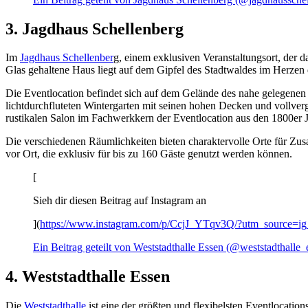
3. Jagdhaus Schellenberg
Im
Jagdhaus Schellenber
g, einem exklusiven Veranstaltungsort, der 
Glas gehaltene Haus liegt auf dem Gipfel des Stadtwaldes im Herzen 
Die Eventlocation befindet sich auf dem Gelände des nahe gelegenen 
lichtdurchfluteten Wintergarten mit seinen hohen Decken und vollver
rustikalen Salon im Fachwerkkern der Eventlocation aus den 1800er J
Die verschiedenen Räumlichkeiten bieten charaktervolle Orte für Zu
vor Ort, die exklusiv für bis zu 160 Gäste genutzt werden können.
[
Sieh dir diesen Beitrag auf Instagram an
](
https://www.instagram.com/p/CcjJ_YTqv3Q/?utm_source=
Ein Beitrag geteilt von Weststadthalle Essen (@weststadthalle_
4. Weststadthalle Essen
Die
Weststadthalle
ist eine der größten und flexibelsten Eventlocation