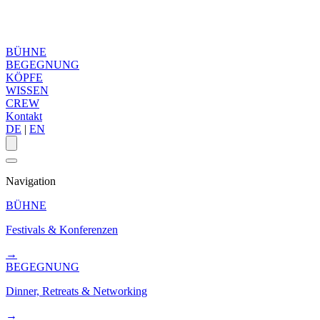
BÜHNE
BEGEGNUNG
KÖPFE
WISSEN
CREW
Kontakt
DE
|
EN
Navigation
BÜHNE
Festivals & Konferenzen
→
BEGEGNUNG
Dinner, Retreats & Networking
→