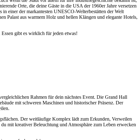
h wenn die Stadt vor allem für ihre Industriegeschichte bekannt ist,
inierende Orte, die deine Gäste in die USA der 1960er Jahre versetzen
aus in einer der markantesten UNESCO-Welterbestätten der Welt
schen Palast aus warmem Holz und hellen Klängen und elegante Hotels,
 Essen gibt es wirklich für jeden etwas!
vergleichlichen Rahmen für dein nächstes Event. Die Grand Hall
 Gebäude mit schweren Maschinen und historischer Präsenz. Der
ilen.
ngsflächen. Der weitläufige Komplex lädt zum Erkunden, Verweilen
ie du mit kreativer Beleuchtung und Atmosphäre zum Leben erwecken