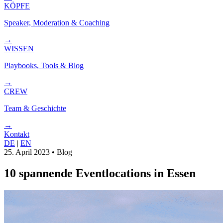
KÖPFE
Speaker, Moderation & Coaching
→
WISSEN
Playbooks, Tools & Blog
→
CREW
Team & Geschichte
→
Kontakt
DE
|
EN
25. April 2023
•
Blog
10 spannende Eventlocations in Essen