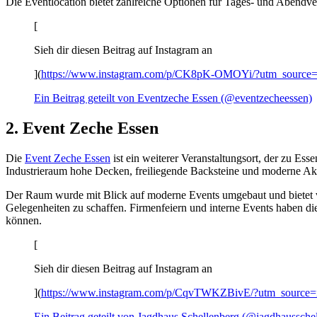
Die Eventlocation bietet zahlreiche Optionen für Tages- und Abendv
[
Sieh dir diesen Beitrag auf Instagram an
](
https://www.instagram.com/p/CK8pK-OMOYi/?utm_source
Ein Beitrag geteilt von Eventzeche Essen (@eventzecheessen)
2. Event Zeche Essen
Die
Event Zeche Essen
ist ein weiterer Veranstaltungsort, der zu Ess
Industrieraum hohe Decken, freiliegende Backsteine und moderne Akze
Der Raum wurde mit Blick auf moderne Events umgebaut und bietet v
Gelegenheiten zu schaffen. Firmenfeiern und interne Events haben 
können.
[
Sieh dir diesen Beitrag auf Instagram an
](
https://www.instagram.com/p/CqvTWKZBivE/?utm_source
Ein Beitrag geteilt von Jagdhaus Schellenberg (@jagdhaussche