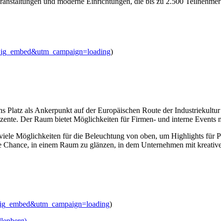
eranstaltungen und moderne Einrichtungen, die bis zu 2.500 Teilnehm
=ig_embed&utm_campaign=loading
)
ens Platz als Ankerpunkt auf der Europäischen Route der Industriekultur
nte. Der Raum bietet Möglichkeiten für Firmen- und interne Events mit
iele Möglichkeiten für die Beleuchtung von oben, um Highlights für 
die Chance, in einem Raum zu glänzen, in dem Unternehmen mit kreati
=ig_embed&utm_campaign=loading
)
llenberg)