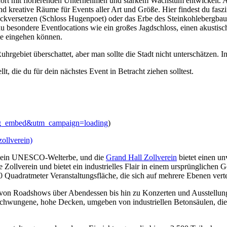
ort mit florierenden Unternehmen und starkem Wachstum entwickelt. Auc
nd kreative Räume für Events aller Art und Größe. Hier findest du fasz
urückversetzen (Schloss Hugenpoet) oder das Erbe des Steinkohlebergb
du besondere Eventlocations wie ein großes Jagdschloss, einen akusti
te eingehen können.
hrgebiet überschattet, aber man sollte die Stadt nicht unterschätzen. In
 die du für dein nächstes Event in Betracht ziehen solltest.
ig_embed&utm_campaign=loading
)
llverein)
ls ein UNESCO-Welterbe, und die
Grand Hall Zollverein
bietet einen un
 Zollverein und bietet ein industrielles Flair in einem ursprünglichen
.000 Quadratmeter Veranstaltungsfläche, die sich auf mehrere Ebenen verte
s, von Roadshows über Abendessen bis hin zu Konzerten und Ausstellu
geschwungene, hohe Decken, umgeben von industriellen Betonsäulen, d