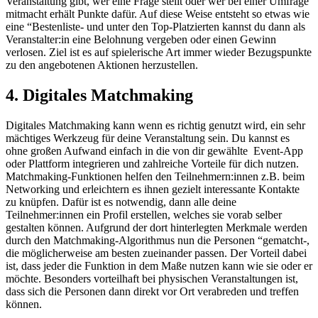
Veranstaltung gibt, wer eine Frage stellt oder wer bei einer Umfrage
mitmacht erhält Punkte dafür. Auf diese Weise entsteht so etwas wie
eine “Bestenliste- und unter den Top-Platzierten kannst du dann als
Veranstalter:in eine Belohnung vergeben oder einen Gewinn
verlosen. Ziel ist es auf spielerische Art immer wieder Bezugspunkte
zu den angebotenen Aktionen herzustellen.
4. Digitales Matchmaking
Digitales Matchmaking kann wenn es richtig genutzt wird, ein sehr
mächtiges Werkzeug für deine Veranstaltung sein. Du kannst es
ohne großen Aufwand einfach in die von dir gewählte Event-App
oder Plattform integrieren und zahlreiche Vorteile für dich nutzen.
Matchmaking-Funktionen helfen den Teilnehmern:innen z.B. beim
Networking und erleichtern es ihnen gezielt interessante Kontakte
zu knüpfen. Dafür ist es notwendig, dann alle deine
Teilnehmer:innen ein Profil erstellen, welches sie vorab selber
gestalten können. Aufgrund der dort hinterlegten Merkmale werden
durch den Matchmaking-Algorithmus nun die Personen “gematcht-,
die möglicherweise am besten zueinander passen. Der Vorteil dabei
ist, dass jeder die Funktion in dem Maße nutzen kann wie sie oder er
möchte. Besonders vorteilhaft bei physischen Veranstaltungen ist,
dass sich die Personen dann direkt vor Ort verabreden und treffen
können.