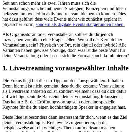
Seit nun schon mehr als zwei Jahren muss sich die
Veranstaltungsbranche mit neuen Strategien, Konzepten und Ideen
befassen, um weiterhin aktiv und relevant bleiben zu können. Dies
hat dazu geführt, dass viele Events nicht wie zunächst geplant in
physischer Form,
sondern als digitale Events stattgefunden haben.
Als Organisator:in oder Veranstalter:in solltest du dir jedoch
inzwischen vor allem eine Frage stellen: Wo soll der Kern deiner
Veranstaltung sein? Physisch vor Ort, rein digital oder hybrid? Alle
Varianten haben gewisse Vorzüge, doch was ist die beste Wahl für
deine Veranstaltung oder lassen sich die Formate auch kombinieren?
1. Livestreaming vorausgewählter Inhalte
Die Fokus liegt bei diesem Tipp auf den “ausgewählten- Inhalten.
Denn hiermit ist nicht gemeint, dass du die gesamte Veranstaltung
als Livestream anbieten sollst, sondern vielmehr dass du dich dafür
auf wichtige zentrale Bausteine deiner Veranstaltung fokussierst.
Das kann z.B. der Eröffnungsvortrag sein oder eine spezielle
Keynote für die du einen hochkarätige:n Speaker:in engagiert hast.
Diese Idee ist besonders dann interessant für dich, wenn es das Ziel
deiner Veranstaltung ist Reichweite zu generieren, da du
beispielsweise auf ein wichtiges Thema aufmerksam machen