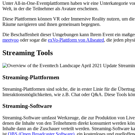
Unter All-in-One-Eventplattformen haben wir eine Unterkategorie v
Welt, in der die Teilnehmer als Avatare erscheinen.
Diese Plattformen können VR oder Immersive Reality nutzen, um die 
Räume navigieren und ihnen gemeinsam begegnen.
Die Beschaffenheit dieser Umgebungen kann Ihrem Event ein maßges
meetyoo
oder sogar die
exVo-Plattform von Allseated
, die jeden phys
Streaming Tools
Streaming-Plattformen
Streaming-Plattformen sind solche, die in erster Linie für die Übert
Interaktionsmöglichkeiten, wie z.B. Chat oder Q&A. Diese Tools könn
Streaming-Software
Streaming-Software umfasst Werkzeuge, die zur Produktion von Lives
denen die Inhalte von den Teilnehmern direkt konsumiert werden könn
Inhalte dann an die Zuschauer verteilt werden. Streaming-Software ka
ist
OBS (Open Broadcaster Software)
, ein kostenloses und quelloff