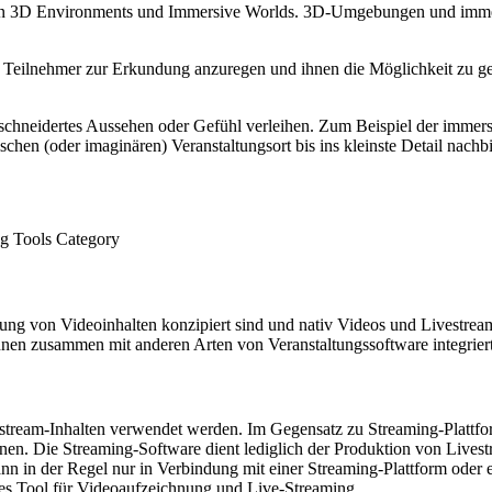
on 3D Environments und Immersive Worlds. 3D-Umgebungen und immersiv
Teilnehmer zur Erkundung anzuregen und ihnen die Möglichkeit zu geb
chneidertes Aussehen oder Gefühl verleihen. Zum Beispiel der immer
ischen (oder imaginären) Veranstaltungsort bis ins kleinste Detail nachb
ragung von Videoinhalten konzipiert sind und nativ Videos und Livestre
en zusammen mit anderen Arten von Veranstaltungssoftware integriert 
tream-Inhalten verwendet werden. Im Gegensatz zu Streaming-Plattform
en. Die Streaming-Software dient lediglich der Produktion von Livestr
nn in der Regel nur in Verbindung mit einer Streaming-Plattform oder 
enes Tool für Videoaufzeichnung und Live-Streaming.